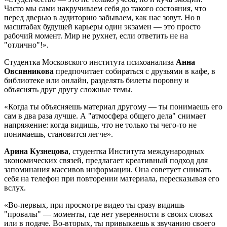
Часто мы сами накручиваем себя до такого состояния, что
перед дверью в аудиторию забываем, как нас зовут. Но в
масштабах будущей карьеры один экзамен — это просто
рабочий момент. Мир не рухнет, если ответить не на
"отлично"!».
Студентка Московского института психоанализа
Анна
Овсянникова
предпочитает собираться с друзьями в кафе, в
библиотеке или онлайн, разделять билеты поровну и
объяснять друг другу сложные темы.
«Когда ты объясняешь материал другому — ты понимаешь его
сам в два раза лучше. А "атмосфера общего дела" снимает
напряжение: когда видишь, что не только ты чего-то не
понимаешь, становится легче».
Арина Кузнецова
, студентка Института международных
экономических связей, предлагает креативный подход для
запоминания массивов информации. Она советует снимать
себя на телефон при повторении материала, пересказывая его
вслух.
«Во-первых, при просмотре видео ты сразу видишь
"провалы" — моменты, где нет уверенности в своих словах
или в подаче. Во-вторых, ты привыкаешь к звучанию своего