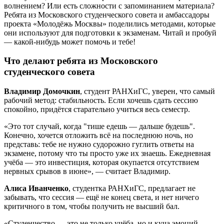
волнением? Или есть сложности с запоминанием материала?
Ребята из Московского студенческого совета и амбассадоры
проекта «Молодёжь Москвы» поделились методами, которые
они используют для подготовки к экзаменам. Читай и пробуй
— какой-нибудь может помочь и тебе!
Что делают ребята из Московского
студенческого совета
Владимир Домочкин
, студент РАНХиГС, уверен, что самый
рабочий метод: стабильность. Если хочешь сдать сессию
спокойно, придётся старательно учиться весь семестр.
«Это тот случай, когда "тише едешь — дальше будешь".
Конечно, хочется отложить всё на последнюю ночь, но
представь: тебе не нужно судорожно гуглить ответы на
экзамене, потому что ты просто уже их знаешь. Ежедневная
учёба — это инвестиция, которая окупается отсутствием
нервных срывов в июне», — считает Владимир.
Алиса Иванченко
, студентка РАНХиГС, предлагает не
забывать, что сессия — ещё не конец света, и нет ничего
критичного в том, чтобы получить не высший бал.
«Студенчество — это не только учёба, но и куча эмоций.