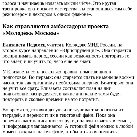
голоса и начинаешь излагать мысли чётче. Это крутая
тренировка ораторского мастерства: ты становишься сам себе
режиссёром и лектором в одном флаконе».
Как справляются амбассадоры проекта
«Молодёжь Москвы»
Елизавета Недомец
учится в Колледже МИД России, на
втором курсе направления «Юриспруденция». Она старается
воспринимать период сессии как возможность повторить то,
что знает, и выучить то, чего ещё не знает.
У Елизаветы есть несколько правил, помогающих в
подготовке. Во-первых: она старается спать не меньше восьми
часов, так как организму необходима энергия. Во-вторых: она
не учит всё сразу. Елизавета составляет план на дни
подготовки: распределяет, в какие дни какие темы будет
повторять и сколько времени на это потратит.
Во время подготовки девушка не заучивает конспекты из
тетрадей, а переносит их в текстовый файл. Пока она
перечитывает написанное от руки, она вчитывается в смысл,
и информация запоминается. А готовый файл можно в любой
момент открыть на телефоне, чтобы что-то вспомнить.