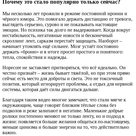
Почему это стало популярно только сейчас?
Мы несколько лет прожили в режиме постоянной иронии и
чёрного юмора. Это помогало держать дистанцию от тревоги,
выглядеть серьезно, сурово и не показывать настоящие
эмоции. Но психика так долго не выдерживает. Когда вокруг
нестабильность, негативные новости и бесконечный
скроллинг лент, сарказм перестаёт защищать. Наоборот –
начинает утомлять ещё сильнее. Мозг устаёт постоянно
держать «броню» и в итоге просит простого и понятного:
тепла, спокойствия и надежды.
Hopecore не заставляет притворяться, что всё идеально. Он
честно признаёт – жизнь бывает тяжёлой, но при этом прямо
сейчас есть место для доброты и света. Это не токсичный
позитив, который игнорирует проблемы, а отдых для нервной
системы, которая даёт силы двигаться дальше.
Благодаря таким видео многие замечают, что стали мягче к
окружающим, чаще говорят близким тёплые слова без
подколов и реже залипают в негативе. Маленькие добрые
ролики постепенно меняют не только ленту, но и подход к
жизни: появляется больше желания общаться по-настоящему,
меньше цинизма и больше энергии на то, что действительно
важно.