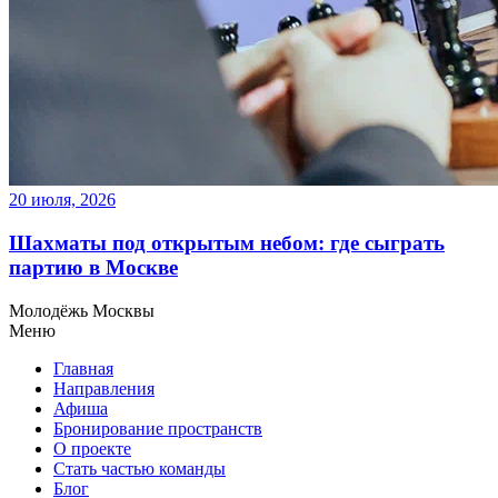
20 июля, 2026
Шахматы под открытым небом: где сыграть
партию в Москве
Молодёжь Москвы
Меню
Главная
Направления
Афиша
Бронирование пространств
О проекте
Стать частью команды
Блог